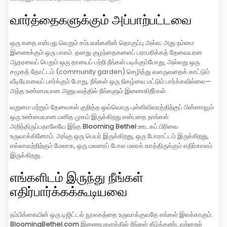
வார்த்தைகளுக்கும் அப்பாற்பட்டவை
ஒரு கதை என்பது வெறும் சம்பவங்களின் தொகுப்பு அல்ல; அது நம்மை
இணைக்கும் ஒரு பாலம். தனது குழந்தைகளைப் பராமரிக்கத் தேவையான
ஆதரவைப் பெறும் ஒரு தாயைப் பற்றி நீங்கள் படிக்கும்போது, அல்லது ஒரு
சமூகத் தோட்டம் (community garden) செழித்து வளருவதைக் காட்டும்
வீடியோவைப் பார்க்கும் போது, நீங்கள் ஒரு நிகழ்வை மட்டும் பார்க்கவில்லை—
அந்த உண்மையான அனுபவத்தில் நீங்களும் இணைகிறீர்கள்.
வறுமை மற்றும் தேவைகள் குறித்த ஒவ்வொரு புள்ளிவிவரத்திற்குப் பின்னாலும்
ஒரு உண்மையான மனித முகம் இருக்கிறது என்பதை நாங்கள்
அறிந்திருப்பதாலேயே இந்த
Blooming Bethel
ஊடகப் பிரிவை
உருவாக்கினோம். அங்கு ஒரு பெயர் இருக்கிறது, ஒரு போராட்டம் இருக்கிறது,
எல்லாவற்றிற்கும் மேலாக, ஒரு மலரைப் போல மலரக் காத்திருக்கும் எதிர்காலம்
இருக்கிறது.
எங்களிடம் இருந்து நீங்கள்
எதிர்பார்க்கக்கூடியவை
நம்பிக்கையின் ஒரு டிஜிட்டல் நூலகத்தை உருவாக்குவதே எங்கள் இலக்காகும்.
BloomingBethel.com
இணையதளத்தில் நீங்கள் கீழ்க்கண்டவற்றைக்