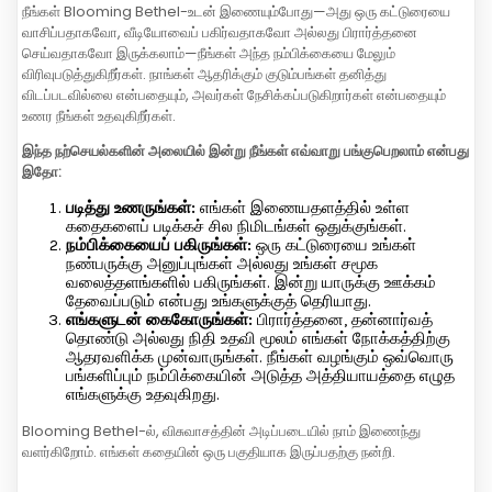
நீங்கள் Blooming Bethel-உடன் இணையும்போது—அது ஒரு கட்டுரையை
வாசிப்பதாகவோ, வீடியோவைப் பகிர்வதாகவோ அல்லது பிரார்த்தனை
செய்வதாகவோ இருக்கலாம்—நீங்கள் அந்த நம்பிக்கையை மேலும்
விரிவுபடுத்துகிறீர்கள். நாங்கள் ஆதரிக்கும் குடும்பங்கள் தனித்து
விடப்படவில்லை என்பதையும், அவர்கள் நேசிக்கப்படுகிறார்கள் என்பதையும்
உணர நீங்கள் உதவுகிறீர்கள்.
இந்த நற்செயல்களின் அலையில் இன்று நீங்கள் எவ்வாறு பங்குபெறலாம் என்பது
இதோ:
படித்து உணருங்கள்:
எங்கள் இணையதளத்தில் உள்ள
கதைகளைப் படிக்கச் சில நிமிடங்கள் ஒதுக்குங்கள்.
நம்பிக்கையைப் பகிருங்கள்:
ஒரு கட்டுரையை உங்கள்
நண்பருக்கு அனுப்புங்கள் அல்லது உங்கள் சமூக
வலைத்தளங்களில் பகிருங்கள். இன்று யாருக்கு ஊக்கம்
தேவைப்படும் என்பது உங்களுக்குத் தெரியாது.
எங்களுடன் கைகோருங்கள்:
பிரார்த்தனை, தன்னார்வத்
தொண்டு அல்லது நிதி உதவி மூலம் எங்கள் நோக்கத்திற்கு
ஆதரவளிக்க முன்வாருங்கள். நீங்கள் வழங்கும் ஒவ்வொரு
பங்களிப்பும் நம்பிக்கையின் அடுத்த அத்தியாயத்தை எழுத
எங்களுக்கு உதவுகிறது.
Blooming Bethel-ல், விசுவாசத்தின் அடிப்படையில் நாம் இணைந்து
வளர்கிறோம். எங்கள் கதையின் ஒரு பகுதியாக இருப்பதற்கு நன்றி.