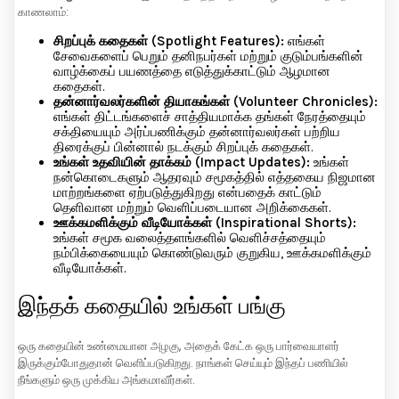
காணலாம்:
சிறப்புக் கதைகள் (Spotlight Features):
எங்கள்
சேவைகளைப் பெறும் தனிநபர்கள் மற்றும் குடும்பங்களின்
வாழ்க்கைப் பயணத்தை எடுத்துக்காட்டும் ஆழமான
கதைகள்.
தன்னார்வலர்களின் தியாகங்கள் (Volunteer Chronicles):
எங்கள் திட்டங்களைச் சாத்தியமாக்க தங்கள் நேரத்தையும்
சக்தியையும் அர்ப்பணிக்கும் தன்னார்வலர்கள் பற்றிய
திரைக்குப் பின்னால் நடக்கும் சிறப்புக் கதைகள்.
உங்கள் உதவியின் தாக்கம் (Impact Updates):
உங்கள்
நன்கொடைகளும் ஆதரவும் சமூகத்தில் எத்தகைய நிஜமான
மாற்றங்களை ஏற்படுத்துகிறது என்பதைக் காட்டும்
தெளிவான மற்றும் வெளிப்படையான அறிக்கைகள்.
ஊக்கமளிக்கும் வீடியோக்கள் (Inspirational Shorts):
உங்கள் சமூக வலைத்தளங்களில் வெளிச்சத்தையும்
நம்பிக்கையையும் கொண்டுவரும் குறுகிய, ஊக்கமளிக்கும்
வீடியோக்கள்.
இந்தக் கதையில் உங்கள் பங்கு
ஒரு கதையின் உண்மையான அழகு, அதைக் கேட்க ஒரு பார்வையாளர்
இருக்கும்போதுதான் வெளிப்படுகிறது. நாங்கள் செய்யும் இந்தப் பணியில்
நீங்களும் ஒரு முக்கிய அங்கமாவீர்கள்.