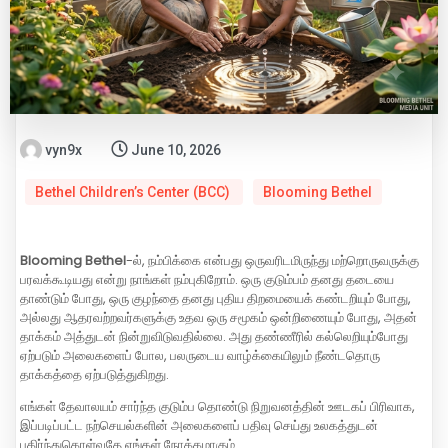
vyn9x
June 10, 2026
Bethel Children’s Center (BCC)
Blooming Bethel
Blooming Bethel
-ல், நம்பிக்கை என்பது ஒருவரிடமிருந்து மற்றொருவருக்கு
பரவக்கூடியது என்று நாங்கள் நம்புகிறோம். ஒரு குடும்பம் தனது தடையை
தாண்டும் போது, ஒரு குழந்தை தனது புதிய திறமையைக் கண்டறியும் போது,
அல்லது ஆதரவற்றவர்களுக்கு உதவ ஒரு சமூகம் ஒன்றிணையும் போது, அதன்
தாக்கம் அத்துடன் நின்றுவிடுவதில்லை. அது தண்ணீரில் கல்லெறியும்போது
ஏற்படும் அலைகளைப் போல, பலருடைய வாழ்க்கையிலும் நீண்டதொரு
தாக்கத்தை ஏற்படுத்துகிறது.
எங்கள் தேவாலயம் சார்ந்த குடும்ப தொண்டு நிறுவனத்தின் ஊடகப் பிரிவாக,
இப்படிப்பட்ட நற்செயல்களின் அலைகளைப் பதிவு செய்து உலகத்துடன்
பகிர்ந்துகொள்வதே எங்கள் நோக்கமாகும்.