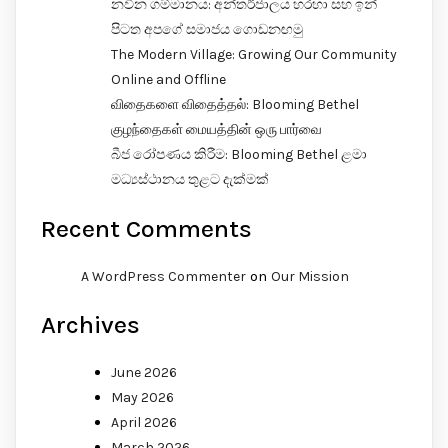
නවීන ගම්මානය: අන්තර්ජාලය හරහා සහ ඉන්
පිටත අපගේ සමාජය ගොඩනඟමු
The Modern Village: Growing Our Community
Online and Offline
விதைகளை விதைத்தல்: Blooming Bethel
குழந்தைகள் மையத்தின் ஒரு பார்வை
බීජ රෝපණය කිරීම: Blooming Bethel ළමා
මධ්‍යස්ථානය තුළට දැක්මක්
Recent Comments
on
A WordPress Commenter
Our Mission
Archives
June 2026
May 2026
April 2026
March 2026