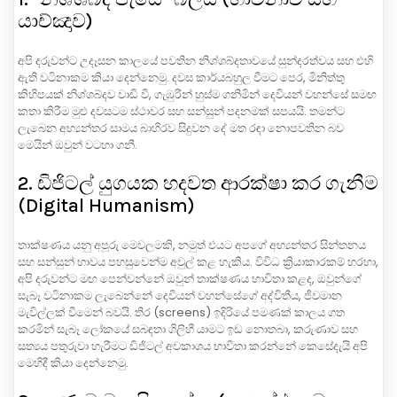
යාච්ඤාව)
අපි දරුවන්ට උදෑසන කාලයේ පවතින නිශ්ශබ්දතාවයේ සුන්දරත්වය සහ එහි
ඇති වටිනාකම කියා දෙන්නෙමු. දවස කාර්යබහුල වීමට පෙර, මිනිත්තු
කිහිපයක් නිශ්ශබ්දව වාඩි වී, ගැඹුරින් හුස්ම ගනිමින් දෙවියන් වහන්සේ සමඟ
කතා කිරීම මුළු දවසටම ස්ථාවර සහ සන්සුන් පදනමක් සපයයි. තමන්ට
ලැබෙන අභ්‍යන්තර සාමය බාහිරව සිදුවන දේ මත රඳා නොපවතින බව
මෙයින් ඔවුන් වටහා ගනී.
2. ඩිජිටල් යුගයක හදවත ආරක්ෂා කර ගැනීම
(Digital Humanism)
තාක්ෂණය යනු අපූරු මෙවලමකි, නමුත් එයට අපගේ අභ්‍යන්තර සින්තනය
සහ සන්සුන් භාවය පහසුවෙන්ම අවුල් කළ හැකිය. විවිධ ක්‍රියාකාරකම් හරහා,
අපි දරුවන්ට මඟ පෙන්වන්නේ ඔවුන් තාක්ෂණය භාවිතා කළද, ඔවුන්ගේ
සැබෑ වටිනාකම ලැබෙන්නේ දෙවියන් වහන්සේගේ අද්විතීය, ජීවමාන
මැවිල්ලක් වීමෙන් බවයි. තිර (screens) ඉදිරියේ පමණක් කාලය ගත
කරමින් සැබෑ ලෝකයේ සබඳතා ගිලිහී යාමට ඉඩ නොතබා, කරුණාව සහ
සත්‍යය පතුරුවා හැරීමට ඩිජිටල් අවකාශය භාවිතා කරන්නේ කෙසේදැයි අපි
මෙහිදී කියා දෙන්නෙමු.