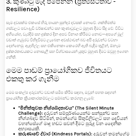
3. කුණාටු මැද පිපෙන්න (ප්‍රත්‍යස්ථතාව -
Resilience)
සෑම දවසක්ම එකසේ හිරු පායන සුන්දර දවසක් නොවේ. ශක්තිමත්ම
ගස්වලට පවා දැඩි වර්ෂාවන්ට සහ කුණාටුවලට මුහුණ දීමට සිදු වේ. විවිධ
අභියෝග, වැරදීම් සහ දුෂ්කර දින අපව විනාශ කිරීමට නොව—අපගේ මුල්
වඩාත් ගැඹුරට විහිදුවීමට ලැබෙන අවස්ථාවන් බව අපි දරුවන්ට වටහා
දෙන්නෙමු. ඇදහිල්ල සහ එකිනෙකා කෙරෙහි ඇති බැඳීම තුළින්, ඕනෑම
දුෂ්කරතාවයකට නොසැලී සහ විශ්වාසයෙන් යුතුව මුහුණ දීමට ඔවුහු ඉගෙන
ගනිති.
මෙම පාඩම් ප්‍රායෝගිකව ජීවිතයට
එකතු කර ගැනීම
මෙම සංකල්ප දරුවන්ට වඩාත් සමීප කිරීම සඳහා, ඔවුන් පහත සඳහන්
ප්‍රායෝගික ක්‍රියාකාරකම්වලට සම්බන්ධ කරගනු ලැබේ:
"මිනිත්තුවක නිශ්ශබ්දතාවය" (The Silent Minute
Challenge):
දරුවන් සම්පූර්ණයෙන්ම සන්සුන්ව සහ
නිශ්ශබ්දව සිටිමින්, තමන්ගේම සිතුවිලිවලට සහ දෙවියන්
වහන්සේගේ මෘදු හඬට සවන් දීමට පුරුදු වන දෛනික
අභ්‍යාසයකි.
කරුණාවේ ද්වාර (Kindness Portals):
දරුවන් තමන්ගේම