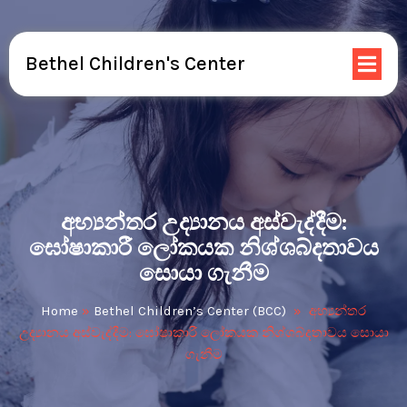
Bethel Children's Center
අභ්‍යන්තර උද්‍යානය අස්වැද්දීම:
ඝෝෂාකාරී ලෝකයක නිශ්ශබ්දතාවය
සොයා ගැනීම
Home
»
Bethel Children’s Center (BCC)
»
අභ්‍යන්තර
උද්‍යානය අස්වැද්දීම: ඝෝෂාකාරී ලෝකයක නිශ්ශබ්දතාවය සොයා
ගැනීම