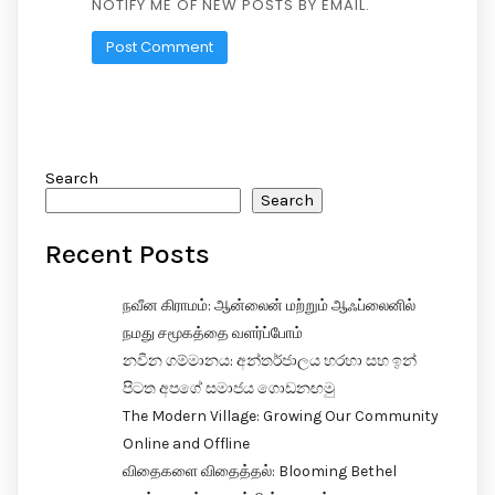
NOTIFY ME OF NEW POSTS BY EMAIL.
Search
Search
Recent Posts
நவீன கிராமம்: ஆன்லைன் மற்றும் ஆஃப்லைனில்
நமது சமூகத்தை வளர்ப்போம்
නවීන ගම්මානය: අන්තර්ජාලය හරහා සහ ඉන්
පිටත අපගේ සමාජය ගොඩනඟමු
The Modern Village: Growing Our Community
Online and Offline
விதைகளை விதைத்தல்: Blooming Bethel