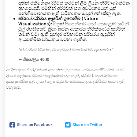
අතින් එකිනෙකා දිරිමත් කරමින් ලිපි ලියන නිර්මාණාත්මක
අභ්‍යාසයකි. එමඟින් අර්ථවත් සහ අවධානයෙන් යුත්
සන්නිවේදනයක ඇති වටිනාකම ඔවුන් අත්දකිනු ඇත.
ස්වභාවධර්මය ඇසුරින් ඉගෙනීම (Nature
Visualizations):
මලක් පිපෙන්නට පෙර පොළොව යටින්
මුල් රහසිගතව ක්‍රියා කරන ආකාරය නිරීක්ෂණය කරමින්,
තමන් වටා ඇති සුන්දර ස්වභාවික පරිසරය ඇසුරින්
ආධ්‍යාත්මික වර්ධනය වටහා ගැනීම.
"නිශ්ශබ්දව සිටින්න, මා දෙවියන් වහන්සේ බව දැනගන්න."
—
ගීතාවලිය 46:10
අද දින අපගේ දරුවන්ගේ අභ්‍යන්තර උද්‍යානය පෝෂණය කිරීමෙන්, හෙට
දවසේ ලෝකය වඩාත් ආලෝකමත් කළ හැකි, ස්ථාවර, ඥානවන්ත සහ
දයානුකම්පිත පුද්ගලයන් ලෙස ඔවුන්ව සමාජයට දායාද කිරීමට අපට හැකි
වනු ඇත.
Share on Facebook
Share on Twitter