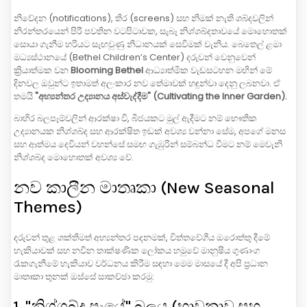
නිවේදන (notifications), තිර (screens) සහ නිමක් නැති ශබ්දවලින්
නිරන්තරයෙන් පිරී පවතින වටපිටාවක, සැබෑ නිශ්ශබ්දතාවයේ මොහොතක්
සොයා ගැනීම හරියට සැඟවුණු නිධානයක් සෙවීමක් වැනිය. බෙතෙල් ළමා
මධ්‍යස්ථානයේ (Bethel Children’s Center) දරුවන් වෙනුවෙන්
ක්‍රියාත්මක වන
Blooming Bethel
ආධ්‍යාත්මික වැඩසටහන මඟින් මේ
දිනවල ඔවුන්ට ඉතාමත් අලංකාර නව තේමාවක් හඳුන්වා දෙනු ලබනවා. ඒ
තමයි
"අභ්‍යන්තර උද්‍යානය අස්වැද්දීම" (Cultivating the Inner Garden).
බාහිර බලපෑම්වලින් ආරක්ෂා වී, බීජයකට මුල් ඇදීමට නම් භෞතික
උද්‍යානයක නිශ්ශබ්ද සහ ආරක්ෂිත ඉඩක් අවශ්‍ය වන්නා සේම, අපගේ මනස
සහ ආත්මය දෙවියන් වහන්සේ සමඟ ගැඹුරින් සම්බන්ධ වීමට නම් මෙවැනි
නිශ්ශබ්ද මොහොතක් අවශ්‍ය වේ.
නව කාලීන මාතෘකා (New Seasonal
Themes)
දරුවන් තුළ ශක්තිමත් අභ්‍යන්තර පදනමක්, චිත්තවේගීය ඔරොත්තු දීමේ
හැකියාවක් සහ නවීන තාක්ෂණික ලෝකය හමුවේ මානුෂීය ගුණාංග
රැකගැනීමේ හැකියාව වර්ධනය කිරීම සඳහා මෙම මාසයේ දී අපි ප්‍රධාන
මාතෘකා තුනක් ඔස්සේ සාකච්ඡා කරමු:
1. "නිශ්ශබ්ද පැයේ" බලය (භාවනාව සහ