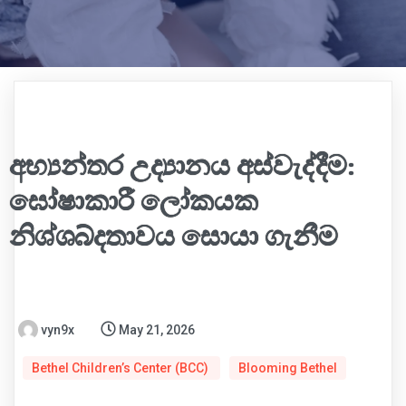
අභ්‍යන්තර උද්‍යානය අස්වැද්දීම:
ඝෝෂාකාරී ලෝකයක
නිශ්ශබ්දතාවය සොයා ගැනීම
vyn9x
May 21, 2026
Bethel Children’s Center (BCC)
Blooming Bethel