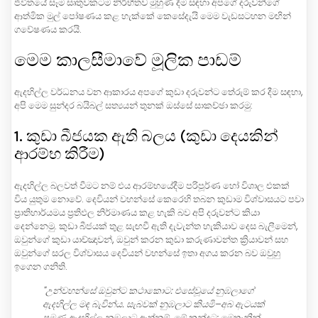
ජීවිතයේ සෑම සෘතුවකටම නිර්භීතව මුහුණ දීම සඳහා අපගේ දරුවන්ගේ
ආත්මික මුල් පෝෂණය කළ හැක්කේ කෙසේදැයි මෙම වැඩසටහන මඟින්
ගවේෂණය කරයි.
මෙම කාලසීමාවේ මූලික පාඩම්
ඇදහිල්ල වර්ධනය වන ආකාරය අපගේ කුඩා දරුවන්ට තේරුම් කර දීම සඳහා,
අපි මෙම සුන්දර බයිබල් සත්‍යයන් තුනක් ඔස්සේ සාකච්ඡා කරමු:
1. කුඩා බීජයක ඇති බලය (කුඩා දෙයකින්
ආරම්භ කිරීම)
ඇදහිල්ල බලවත් වීමට නම් එය ආරම්භයේදීම පරිපූර්ණ හෝ විශාල එකක්
විය යුතුම නොවේ. දෙවියන් වහන්සේ කෙරෙහි තබන කුඩාම විශ්වාසයට පවා
ප්‍රාතිහාර්යමය ප්‍රතිඵල නිර්මාණය කළ හැකි බව අපි දරුවන්ට කියා
දෙන්නෙමු. කුඩා බීජයක් තුළ සැඟවී ඇති දැවැන්ත හැකියාව දෙස බැලීමෙන්,
ඔවුන්ගේ කුඩා යාච්ඤාවන්, ඔවුන් කරන කුඩා කරුණාවන්ත ක්‍රියාවන් සහ
ඔවුන්ගේ සරල විශ්වාසය දෙවියන් වහන්සේ ඉතා අගය කරන බව ඔවුහු
ඉගෙන ගනිති.
"උන්වහන්සේ ඔවුන්ට කථාකොට: එසේවූයේ නුඹලාගේ
ඇදහිල්ල මඳ බැවින්ය. සැබවක් නුඹලාට කියමි–අබ ඇටයක්
පමණ ඇදහිල්ල නුඹලාට ඇත්නම්, මේ කන්දට: මෙතැනින්