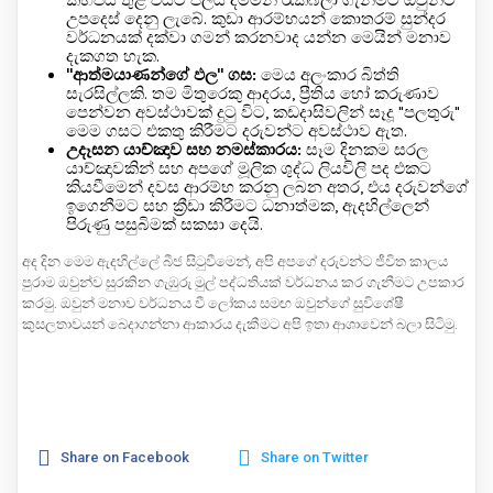
උපදෙස් දෙනු ලැබේ. කුඩා ආරම්භයන් කොතරම් සුන්දර
වර්ධනයක් දක්වා ගමන් කරනවාද යන්න මෙයින් මනාව
දැකගත හැක.
"ආත්මයාණන්ගේ ඵල" ගස:
මෙය අලංකාර බිත්ති
සැරසිල්ලකි. තම මිතුරෙකු ආදරය, ප්‍රීතිය හෝ කරුණාව
පෙන්වන අවස්ථාවක් දුටු විට, කඩදාසිවලින් සෑදූ "පලතුරු"
මෙම ගසට එකතු කිරීමට දරුවන්ට අවස්ථාව ඇත.
උදෑසන යාච්ඤාව සහ නමස්කාරය:
සෑම දිනකම සරල
යාච්ඤාවකින් සහ අපගේ මූලික ශුද්ධ ලියවිලි පද එකට
කියවීමෙන් දවස ආරම්භ කරනු ලබන අතර, එය දරුවන්ගේ
ඉගෙනීමට සහ ක්‍රීඩා කිරීමට ධනාත්මක, ඇදහිල්ලෙන්
පිරුණු පසුබිමක් සකසා දෙයි.
අද දින මෙම ඇදහිල්ලේ බීජ සිටුවීමෙන්, අපි අපගේ දරුවන්ට ජීවිත කාලය
පුරාම ඔවුන්ව සුරකින ගැඹුරු මුල් පද්ධතියක් වර්ධනය කර ගැනීමට උපකාර
කරමු. ඔවුන් මනාව වර්ධනය වී ලෝකය සමඟ ඔවුන්ගේ සුවිශේෂී
කුසලතාවයන් බෙදාගන්නා ආකාරය දැකීමට අපි ඉතා ආශාවෙන් බලා සිටිමු.
Share on Facebook
Share on Twitter