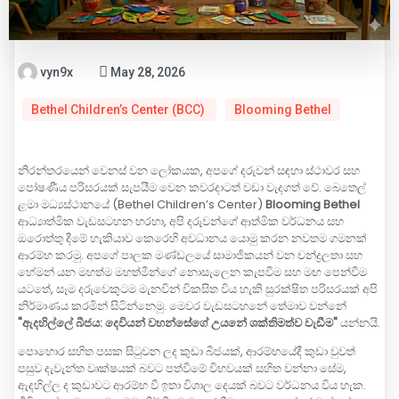
vyn9x
May 28, 2026
Bethel Children’s Center (BCC)
Blooming Bethel
නිරන්තරයෙන් වෙනස් වන ලෝකයක, අපගේ දරුවන් සඳහා ස්ථාවර සහ
පෝෂණීය පරිසරයක් සැපයීම වෙන කවරදාටත් වඩා වැදගත් වේ. බෙතෙල්
ළමා මධ්‍යස්ථානයේ (Bethel Children’s Center)
Blooming Bethel
ආධ්‍යාත්මික වැඩසටහන හරහා, අපි දරුවන්ගේ ආත්මික වර්ධනය සහ
ඔරොත්තු දීමේ හැකියාව කෙරෙහි අවධානය යොමු කරන නවතම ගමනක්
ආරම්භ කරමු. අපගේ පාලක මණ්ඩලයේ සාමාජිකයන් වන චන්ද්‍රලතා සහ
හේමන් යන මහත්ම මහත්මීන්ගේ නොසැලෙන කැපවීම සහ මඟ පෙන්වීම
යටතේ, සෑම දරුවෙකුටම මැනවින් විකසිත විය හැකි සුරක්ෂිත පරිසරයක් අපි
නිර්මාණය කරමින් සිටින්නෙමු. මෙවර වැඩසටහනේ තේමාව වන්නේ
"ඇදහිල්ලේ බීජය: දෙවියන් වහන්සේගේ උයනේ ශක්තිමත්ව වැඩීම"
යන්නයි.
පොහොර සහිත පසක සිටුවන ලද කුඩා බීජයක්, ආරම්භයේදී කුඩා වුවත්
පසුව දැවැන්ත වෘක්ෂයක් බවට පත්වීමේ විභවයක් සහිත වන්නා සේම,
ඇදහිල්ල ද කුඩාවට ආරම්භ වී ඉතා විශාල දෙයක් බවට වර්ධනය විය හැක.