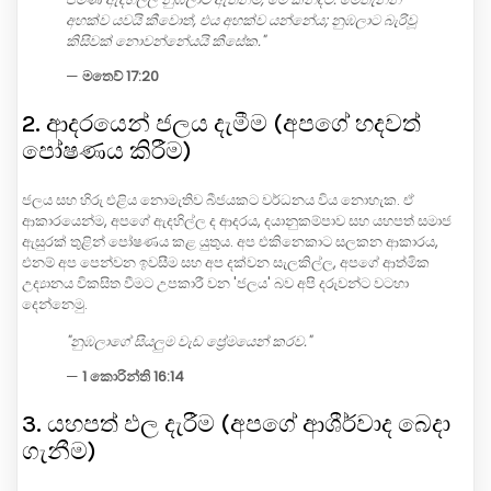
අහක්ව යවයි කීවොත්, එය අහක්ව යන්නේය; නුඹලාට බැරිවූ
කිසිවක් නොවන්නේයයි කීසේක."
—
මතෙව් 17:20
2. ආදරයෙන් ජලය දැමීම (අපගේ හදවත්
පෝෂණය කිරීම)
ජලය සහ හිරු එළිය නොමැතිව බීජයකට වර්ධනය විය නොහැක. ඒ
ආකාරයෙන්ම, අපගේ ඇදහිල්ල ද ආදරය, දයානුකම්පාව සහ යහපත් සමාජ
ඇසුරක් තුළින් පෝෂණය කළ යුතුය. අප එකිනෙකාට සලකන ආකාරය,
එනම් අප පෙන්වන ඉවසීම සහ අප දක්වන සැලකිල්ල, අපගේ ආත්මික
උද්‍යානය විකසිත වීමට උපකාරී වන 'ජලය' බව අපි දරුවන්ට වටහා
දෙන්නෙමු.
"නුඹලාගේ සියලුම වැඩ ප්‍රේමයෙන් කරව."
—
1 කොරින්ති 16:14
3. යහපත් ඵල දැරීම (අපගේ ආශීර්වාද බෙදා
ගැනීම)