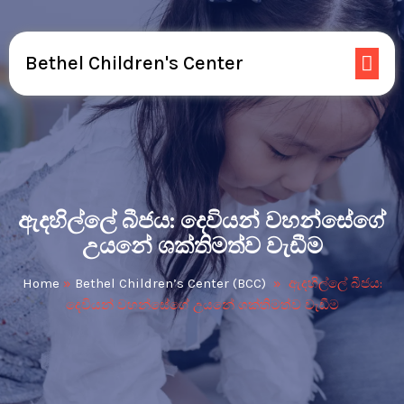
Bethel Children's Center
ඇදහිල්ලේ බීජය: දෙවියන් වහන්සේගේ
උයනේ ශක්තිමත්ව වැඩීම
Home
»
Bethel Children’s Center (BCC)
»
ඇදහිල්ලේ බීජය:
දෙවියන් වහන්සේගේ උයනේ ශක්තිමත්ව වැඩීම