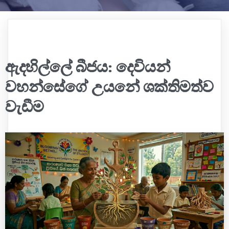
ඇදහිල්ලේ බීජය: දෙවියන්
වහන්සේගේ උයනේ ශක්තිමත්ව
වැඩීම