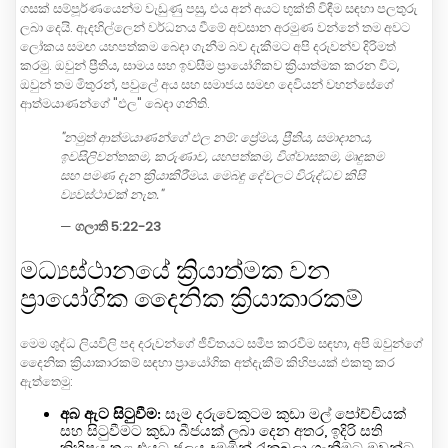
ගසක් සම්පූර්ණයෙන්ම වැඩුණු පසු, එය අන් අයට භුක්ති විඳීම සඳහා පලතුරු
ලබා දෙයි. ඇදහිල්ලෙන් වර්ධනය වීමේ අවසාන අරමුණ වන්නේ තම අවට
ලෝකය සමඟ යහපත්කම බෙදා ගැනීම බව දැකීමට අපි දරුවන්ව දිරිමත්
කරමු. ඔවුන් ප්‍රීතිය, සාමය සහ ඉවසීම ප්‍රායෝගිකව ක්‍රියාත්මක කරන විට,
ඔවුන් තම මිතුරන්, පවුලේ අය සහ සමාජය සමඟ දෙවියන් වහන්සේගේ
ආත්මයාණන්ගේ "ඵල" බෙදා ගනිති.
"නමුත් ආත්මයාණන්ගේ ඵල නම්: ප්‍රේමය, ප්‍රීතිය, සමාදානය,
ඉවසිලිවන්තකම, කරුණාව, යහපත්කම, විශ්වාසකම, මෘදුකම
සහ පමණ දැන ක්‍රියාකිරීමය. මෙබඳු දේවලට විරුද්ධව කිසි
ව්‍යවස්ථාවක් නැත."
—
ගලාති 5:22-23
මධ්‍යස්ථානයේ ක්‍රියාත්මක වන
ප්‍රායෝගික දෛනික ක්‍රියාකාරකම්
මෙම ශුද්ධ ලියවිලි පද දරුවන්ගේ ජීවිතයට සමීප කරවීම සඳහා, අපි ඔවුන්ගේ
දෛනික ක්‍රියාකාරකම් සඳහා ප්‍රායෝගික අත්දැකීම් කිහිපයක් එකතු කර
ඇත්තෙමු:
අබ ඇට සිටුවීම:
සෑම දරුවෙකුටම කුඩා මල් පෝච්චියක්
සහ සිටුවීමට කුඩා බීජයක් ලබා දෙන අතර, ඉදිරි සති
කිහිපය තුළ එයට ජලය දමමින් රැකබලා ගැනීමට ඔවුන්ට