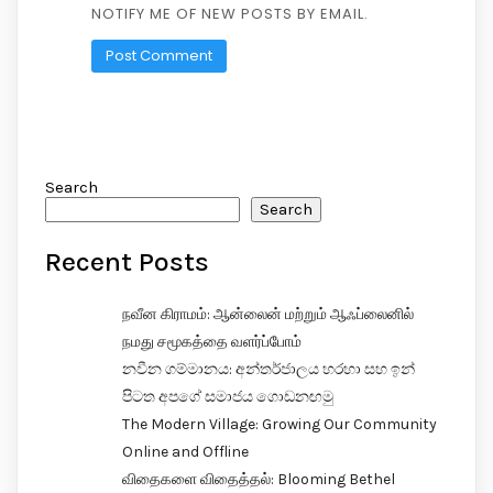
NOTIFY ME OF NEW POSTS BY EMAIL.
Search
Search
Recent Posts
நவீன கிராமம்: ஆன்லைன் மற்றும் ஆஃப்லைனில்
நமது சமூகத்தை வளர்ப்போம்
නවීන ගම්මානය: අන්තර්ජාලය හරහා සහ ඉන්
පිටත අපගේ සමාජය ගොඩනඟමු
The Modern Village: Growing Our Community
Online and Offline
விதைகளை விதைத்தல்: Blooming Bethel