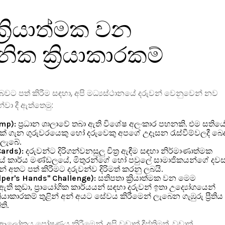
්‍රියාත්මක වන
ික ක්‍රියාකාරකම්
දු බවට පත් කිරීම සඳහා, අපි මධ්‍යස්ථානයේ දරුවන් වෙනුවෙන් නව
න්වා දී ඇත්තෙමු:
mp):
ප්‍රධාන ශාලාවේ තබා ඇති විශේෂ අලංකාර පහනකි. එම සතියේ
ාවක් ගැන ගුරුවරයෙකු හෝ දරුවෙකු අපගේ උදෑසන රැස්වීම්වලදී බෙද
ලැබේ.
Cards):
දරුවන්ට දිරිගන්වනසුලු චිත්‍ර ඇඳීම සඳහා නිර්මාණාත්මක
ස්ථානයේ කාර්ය මණ්ඩලයේ, මිතුරන්ගේ හෝ පවුලේ සාමාජිකයන්ගේ දව
වුන් අතට පත් කිරීමට දරුවන්ව දිරිමත් කරනු ලබයි.
per's Hands" Challenge):
සතිපතා ක්‍රියාත්මක වන මෙම
ි කුඩා, ප්‍රායෝගික කාර්යයන් සඳහා දරුවන් ඉතා උද්‍යෝගයෙන්
්‍රියාකාරකම් තුළින් අන් අයට සේවය කිරීමෙන් ලැබෙන ගැඹුරු ප්‍රීතිය
ති.
ලෝකය පෝෂණය කිරීමෙන්, අපි වඩාත් දීප්තිමත්, වඩාත්