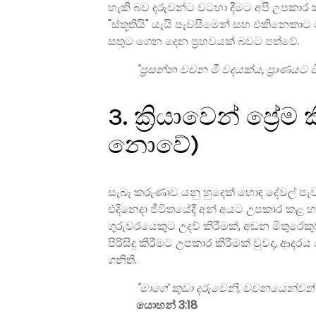
හැකි බව දරුවන්ට වටහා දීමට අපි උපකාර 
"ස්තූතියි" යැයි පැවසීමෙන් සහ එකිනෙකා
සතුට ගෙන දෙන ප්‍රභවයක් බවට පත්වේ.
"ප්‍රසන්න වචන මී වදයක්ය, ප්‍රාණයට
3. ක්‍රියාවෙන් ප්‍
නොවේ)
සැබෑ කරුණාව යනු හුදෙක් හොඳ දේවල් පැවසී
එදිනෙදා ජීවිතයේදී අන් අයට උපකාර කළ හැකි
ගුරුවරයෙකුට උදව් කිරීමක්, අඬන මිතුර
පිරිසිදු කිරීමට උපකාර කිරීමක් වුවද, ආද
ගනිති.
"මාගේ කුඩා දරුවෙනි, වචනයෙන්වත් දි
යොහන් 3:18