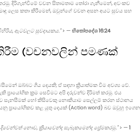
කරමු. දිරිගැන්වීමේ වචන සිතාමතාම තෝරා ගැනීමෙන්, අවංකව
ට මෘදු ලෙස කතා කිරීමෙන්, ඔවුන්ගේ වචන අසන අයට සුවය සහ
 මිහිරිය, ඇටවලට සුවදායකය."
> —
හිතෝපදේශ 16:24
රේම කිරීම (වචනවලින් පමණක්
මෙන් ඔබ්බට ගිය දෙයකි; ඒ සඳහා ක්‍රියාත්මක වීම අවශ්‍ය වේ.
 ප්‍රායෝගික ක්‍රම සෙවීමට අපි දරුවන්ව දිරිමත් කරමු. එය
ෙකුව සැනසීමක් හෝ කිසිවෙකු නොකියාම සෙල්ලම් කරන ස්ථානය
රය යනු ප්‍රායෝගිකව කළ යුතු දෙයක් (Action word) බව ඔවුහු ඉගෙන
වෙන්වත් නොව, ක්‍රියාවෙන්ද සැබෑකමෙන්ද ප්‍රේමකරමු."
> —
1