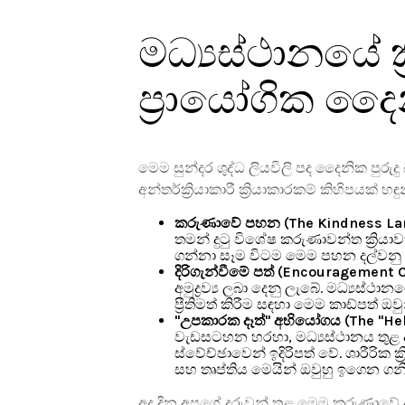
මධ්‍යස්ථානයේ ක
ප්‍රායෝගික දෛන
මෙම සුන්දර ශුද්ධ ලියවිලි පද දෛනික පුරු
අන්තර්ක්‍රියාකාරී ක්‍රියාකාරකම් කිහිපයක් හඳු
කරුණාවේ පහන (The Kindness La
තමන් දුටු විශේෂ කරුණාවන්ත ක්‍රිය
ගන්නා සෑම විටම මෙම පහන දල්වනු 
දිරිගැන්වීමේ පත් (Encouragement 
අමුද්‍රව්‍ය ලබා දෙනු ලැබේ. මධ්‍ය
ප්‍රීතිමත් කිරීම සඳහා මෙම කාඩ්පත් ඔ
"උපකාරක දෑත්" අභියෝගය (The "Hel
වැඩසටහන හරහා, මධ්‍යස්ථානය තුළ ඇත
ස්වේච්ඡාවෙන් ඉදිරිපත් වේ. ශාරීරික ක
සහ තෘප්තිය මෙයින් ඔවුහු ඉගෙන ගනි
අද දින අපගේ දරුවන් තුළ මෙම කරුණාවේ ආ