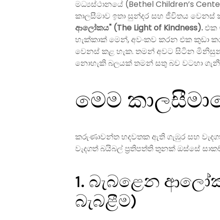
මධ්‍යස්ථානයේ (Bethel Children’s Cent
කාලසීමාව ඉතා සුන්දර සහ ජීවිතය වෙනස්
ආලෝකය" (The Light of Kindness).
එක 
හැක්කාක් මෙන්, අවංකව කරන එක කුඩා කර
වෙනස් කළ හැක. තමන් අවට සිටින මිනිසුන
නොහැකි බලයක් තමන් සතු බව වටහා ගැනී
මෙම කාලසීමාව
කරුණාවන්ත හදවතක ඇති ගැඹුර සහ වැදගත්
වැදගත් බයිබල් ප්‍රතිපත්ති තුනක් ඔස්සේ සාක
1. බැබළෙන ආලෝකය
බැබළීම)