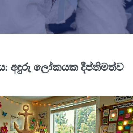
අඳුරු ලෝකයක දීප්තිමත්ව