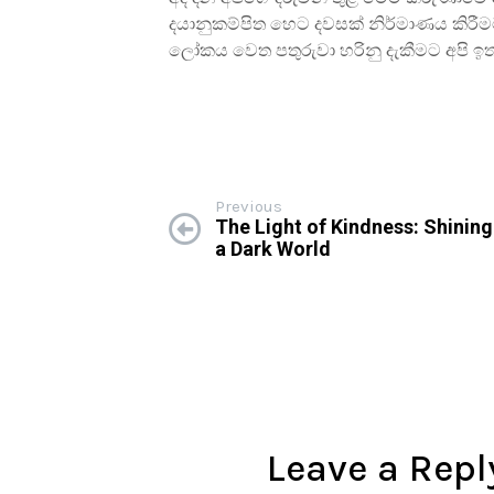
දයානුකම්පිත හෙට දවසක් නිර්මාණය කිරී
ලෝකය වෙත පතුරුවා හරිනු දැකීමට අපි ඉතා
Previous
The Light of Kindness: Shining 
a Dark World
Leave a Repl