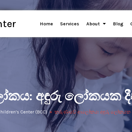
nter
Home
Services
About
Blog
ය: අඳුරු ලෝකයක දීප්
hildren’s Center (BCC)
»
කරුණාවේ ආලෝකය: අඳුරු ලෝකයක දීප