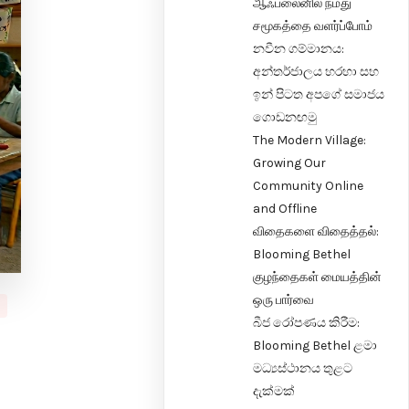
ஆஃப்லைனில் நமது
சமூகத்தை வளர்ப்போம்
නවීන ගම්මානය:
අන්තර්ජාලය හරහා සහ
ඉන් පිටත අපගේ සමාජය
ගොඩනඟමු
The Modern Village:
Growing Our
Community Online
and Offline
விதைகளை விதைத்தல்:
Blooming Bethel
குழந்தைகள் மையத்தின்
ஒரு பார்வை
බීජ රෝපණය කිරීම:
Blooming Bethel ළමා
මධ්‍යස්ථානය තුළට
දැක්මක්