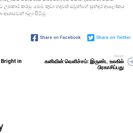
මට උපකාර කරමු. මෙම කුඩා හදවත් ඔවුන්ගේ සුන්දර ආලෝකය
 ආශාවෙන් බලා සිටිමු.
Share on Facebook
Share on Twitter
Next
Bright in
கனிவின் வெளிச்சம்: இருண்ட உலகில்
பிரகாசிப்பது
y