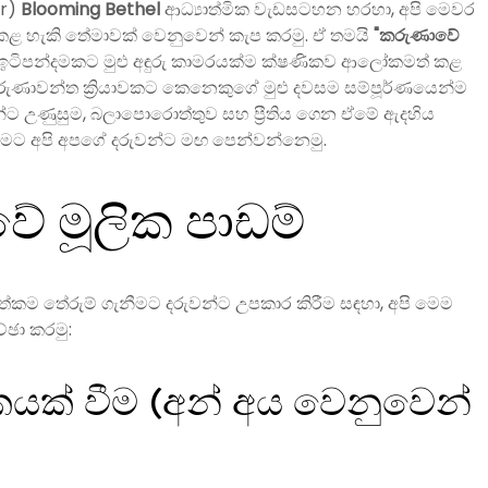
er)
Blooming Bethel
ආධ්‍යාත්මික වැඩසටහන හරහා, අපි මෙවර
 කළ හැකි තේමාවක් වෙනුවෙන් කැප කරමු. ඒ තමයි
"කරුණාවේ
ඉටිපන්දමකට මුළු අඳුරු කාමරයක්ම ක්ෂණිකව ආලෝකමත් කළ
ුණාවන්ත ක්‍රියාවකට කෙනෙකුගේ මුළු දවසම සම්පූර්ණයෙන්ම
්ට උණුසුම, බලාපොරොත්තුව සහ ප්‍රීතිය ගෙන ඒමේ ඇදහිය
මට අපි අපගේ දරුවන්ට මඟ පෙන්වන්නෙමු.
ේ මූලික පාඩම්
කම තේරුම් ගැනීමට දරුවන්ට උපකාර කිරීම සඳහා, අපි මෙම
ච්ඡා කරමු:
ක් වීම (අන් අය වෙනුවෙන්