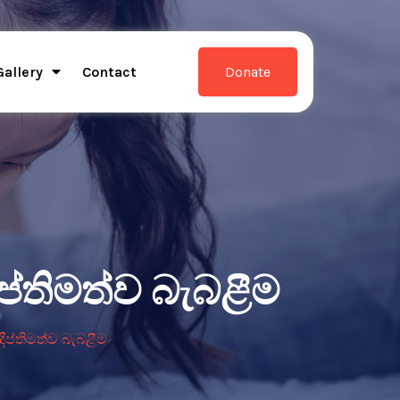
Gallery
Contact
Donate
තිමත්ව බැබළීම
්තිමත්ව බැබළීම