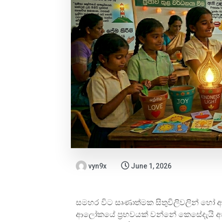
vyn9x
June 1, 2026
සමහර විට සෘණාත්මක සිතුවිලිවලින් හෝ 
ආලෝකයේ ප්‍රභවයක් වන්නේ කෙසේදැයි අපගේ