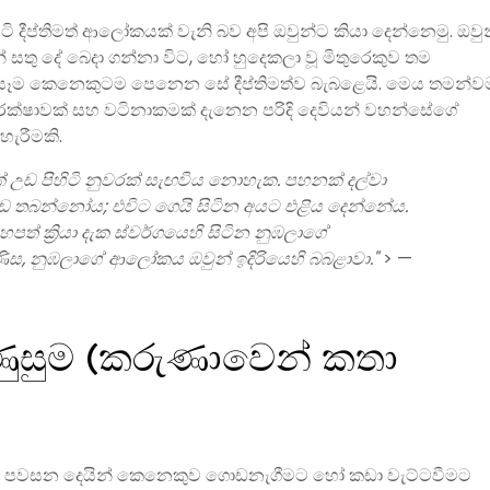
ිටි දීප්තිමත් ආලෝකයක් වැනි බව අපි ඔවුන්ට කියා දෙන්නෙමු. ඔවු
සතු දේ බෙදා ගන්නා විට, හෝ හුදෙකලා වූ මිතුරෙකුව තම
ුන් සෑම කෙනෙකුටම පෙනෙන සේ දීප්තිමත්ව බැබළෙයි. මෙය තමන්ව
ආරක්ෂාවක් සහ වටිනාකමක් දැනෙන පරිදි දෙවියන් වහන්සේගේ
හැරීමකි.
ඩ පිහිටි නුවරක් සැඟවිය නොහැක. පහනක් දල්වා
ඩ තබන්නෝය; එවිට ගෙයි සිටින අයට එළිය දෙන්නේය.
පත් ක්‍රියා දැක ස්වර්ගයෙහි සිටින නුඹලාගේ
, නුඹලාගේ ආලෝකය ඔවුන් ඉදිරියෙහි බබළාවා."
> —
ුසුම (කරුණාවෙන් කතා
න් පවසන දෙයින් කෙනෙකුව ගොඩනැගීමට හෝ කඩා වැට්ටවීමට