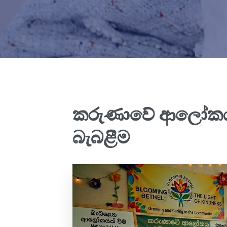
කරුණාවේ ආලෝකය: 
බැබළීම