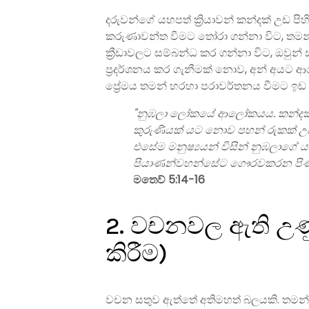
දරුවන්ගේ යහපත් ක්‍රියාවන් කන්දක් උඩ පිහ
කරුණාවන්ත වීමට තෝරා ගන්නා විට, තමන් 
ක්‍රීඩාවලට සම්බන්ධ කර ගන්නා විට, ඔව
ප්‍රදර්ශනය කර ගැනීමක් නොව, අන් අයට 
ප්‍රේමය තමන් හරහා පරාවර්තනය වීමට ඉඩ 
"නුඹලා ලෝකයේ ආලෝකයය. කන්දක් උ
කුරුණියක් යට නොව පහන් රුකක් උ
එසේම මනුෂ්‍යයන් විසින් නුඹලාගේ යහ
පියාණන්වහන්සේට ගෞරවකරන පිණිස
මතෙව් 5:14-16
2. වචනවල ඇති උණ
කිරීම)
වචන සතුව ඇත්තේ අතිමහත් බලයකි. තම