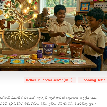
Bethel Children’s Center (BCC)
Blooming Bethel
ආත්මාර්ථකාමීත්වයෙන් අඳුරු වී ඇති බවක් හැඟෙන ලෝකයක,
 දරුවන්ට ඉගැන්වීම ඉතා උතුම් ත්‍යාගයකි. බෙතෙල් ළමා